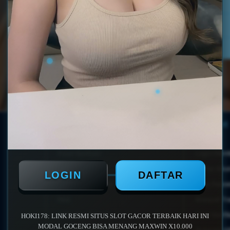
Support
Account
Pusat Bantuan
Login Mem
Live Chat 24/7
Daftar Aku
LOGIN
DAFTAR
WhatsApp Support
Lupa Passw
FAQ
Riwayat Tr
Kebijakan Privasi
Fitur Verifi
HOKI178: LINK RESMI SITUS SLOT GACOR TERBAIK HARI INI
MODAL GOCENG BISA MENANG MAXWIN X10.000