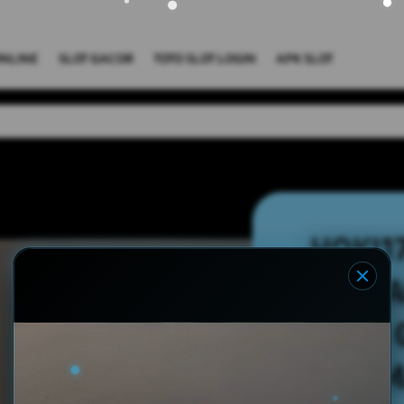
ONLINE
SLOT GACOR
TOTO SLOT LOGIN
APK SLOT
HOKI17
SLOT GA
MODAL 
M