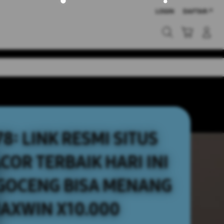
LOGIN
DAFTAR
Cari
Troli
Login/Sign-Up
Cari
8: LINK RESMI SITUS
COR TERBAIK HARI INI
GOCENG BISA MENANG
AXWIN X10.000