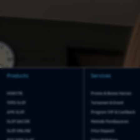
Layer Popup Close
TOTO SLOT
>
HOKI178
>
SLOT
Footer Navigation
Products
Services
HOKI178
Promo & Bonus Harian
TOTO SLOT
Turnamen & Event
APK SLOT
Program VIP & Cashback
SLOT GACOR
Metode Pembayaran
SLOT ONLINE
Fitur Deposit